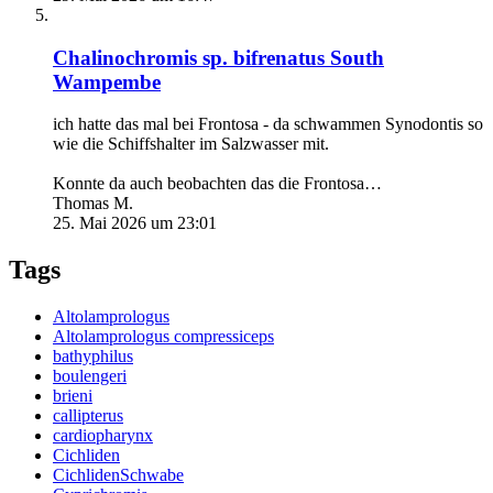
Chalinochromis sp. bifrenatus South
Wampembe
ich hatte das mal bei Frontosa - da schwammen Synodontis so
wie die Schiffshalter im Salzwasser mit.
Konnte da auch beobachten das die Frontosa…
Thomas M.
25. Mai 2026 um 23:01
Tags
Altolamprologus
Altolamprologus compressiceps
bathyphilus
boulengeri
brieni
callipterus
cardiopharynx
Cichliden
CichlidenSchwabe