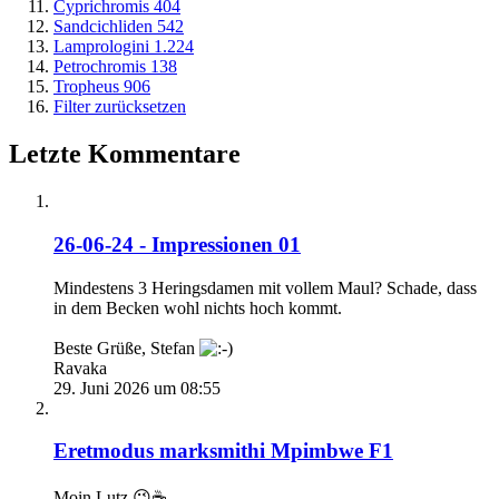
Cyprichromis
404
Sandcichliden
542
Lamprologini
1.224
Petrochromis
138
Tropheus
906
Filter zurücksetzen
Letzte Kommentare
26-06-24 - Impressionen 01
Mindestens 3 Heringsdamen mit vollem Maul? Schade, dass
in dem Becken wohl nichts hoch kommt.
Beste Grüße, Stefan
Ravaka
29. Juni 2026 um 08:55
Eretmodus marksmithi Mpimbwe F1
Moin Lutz 😉☕️