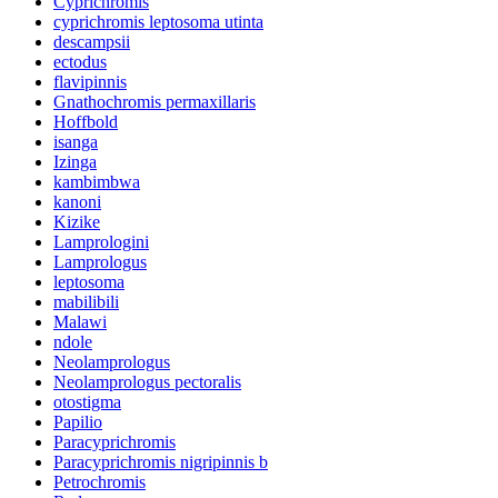
Cyprichromis
cyprichromis leptosoma utinta
descampsii
ectodus
flavipinnis
Gnathochromis permaxillaris
Hoffbold
isanga
Izinga
kambimbwa
kanoni
Kizike
Lamprologini
Lamprologus
leptosoma
mabilibili
Malawi
ndole
Neolamprologus
Neolamprologus pectoralis
otostigma
Papilio
Paracyprichromis
Paracyprichromis nigripinnis b
Petrochromis