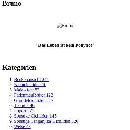
Bruno
"Das Leben ist kein Ponyhof"
Kategorien
Beckenansicht
244
Nichtcichliden
50
Malawisee
53
Fadenmaulbrüter
123
Grundelcichliden
117
Technik
46
Import
271
Sonstige Cichliden
145
Sonstige Tanganjika-Cichliden
520
Welse
43