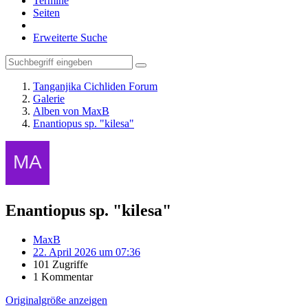
Termine
Seiten
Erweiterte Suche
Tanganjika Cichliden Forum
Galerie
Alben von MaxB
Enantiopus sp. "kilesa"
Enantiopus sp. "kilesa"
MaxB
22. April 2026 um 07:36
101 Zugriffe
1 Kommentar
Originalgröße anzeigen