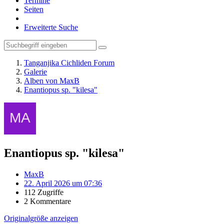
Termine
Seiten
Erweiterte Suche
Tanganjika Cichliden Forum
Galerie
Alben von MaxB
Enantiopus sp. "kilesa"
Enantiopus sp. "kilesa"
MaxB
22. April 2026 um 07:36
112 Zugriffe
2 Kommentare
Originalgröße anzeigen