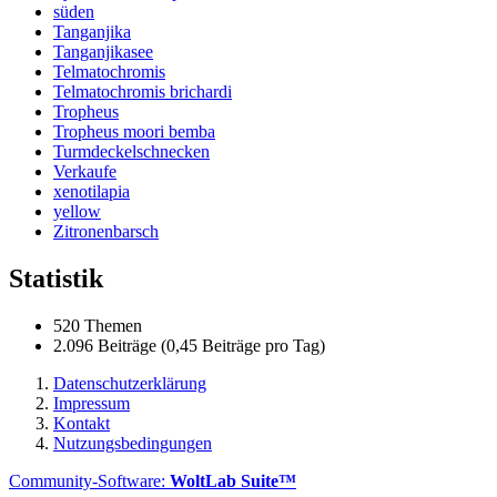
süden
Tanganjika
Tanganjikasee
Telmatochromis
Telmatochromis brichardi
Tropheus
Tropheus moori bemba
Turmdeckelschnecken
Verkaufe
xenotilapia
yellow
Zitronenbarsch
Statistik
520 Themen
2.096 Beiträge (0,45 Beiträge pro Tag)
Datenschutzerklärung
Impressum
Kontakt
Nutzungsbedingungen
Community-Software:
WoltLab Suite™