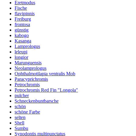
Eretmodus
Fische
flavipinnis
Freiburg
frontosa
günstig
kabogo
Kasanga
Lamprologus
leleupi
longior
Marunguensis
Neolamprologus
Ophthalmotilapia ventralis Mob
Paracyprichromis
Petrochromis
Petrochromis Red Fin "Longola"
pulcher
Schneckenbuntbarsche
schön
schöne Farbe
selten
Shell
Sumbu
Synodontis multipunctatus