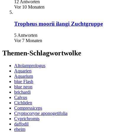
12 Antworten
Vor 10 Monaten
Tropheus moorii ilangi Zuchtgruppe
5 Antworten
Vor 7 Monaten
Themen-Schlagwortwolke
Altolamprologus
Aquarien
Aquarium
blue Flash
blue neon
brichardi
Calvus
Cichliden
Compressiceps
Cryptocoryne aponogetifolia
Cyprichromis
daffodil
eheim