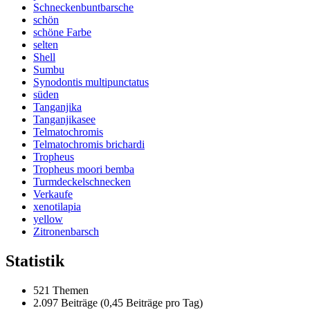
Schneckenbuntbarsche
schön
schöne Farbe
selten
Shell
Sumbu
Synodontis multipunctatus
süden
Tanganjika
Tanganjikasee
Telmatochromis
Telmatochromis brichardi
Tropheus
Tropheus moori bemba
Turmdeckelschnecken
Verkaufe
xenotilapia
yellow
Zitronenbarsch
Statistik
521 Themen
2.097 Beiträge (0,45 Beiträge pro Tag)