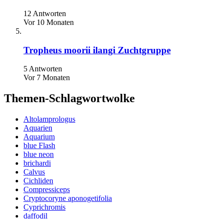
12 Antworten
Vor 10 Monaten
Tropheus moorii ilangi Zuchtgruppe
5 Antworten
Vor 7 Monaten
Themen-Schlagwortwolke
Altolamprologus
Aquarien
Aquarium
blue Flash
blue neon
brichardi
Calvus
Cichliden
Compressiceps
Cryptocoryne aponogetifolia
Cyprichromis
daffodil