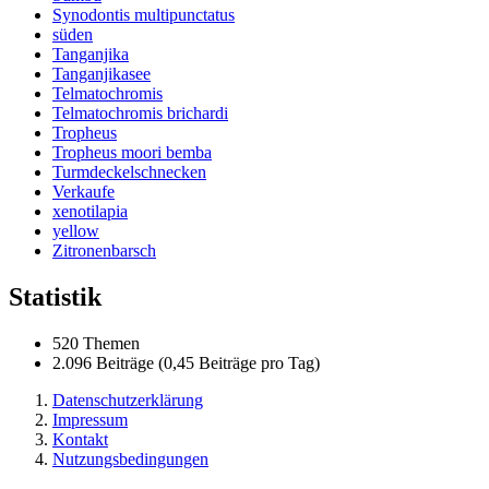
Synodontis multipunctatus
süden
Tanganjika
Tanganjikasee
Telmatochromis
Telmatochromis brichardi
Tropheus
Tropheus moori bemba
Turmdeckelschnecken
Verkaufe
xenotilapia
yellow
Zitronenbarsch
Statistik
520 Themen
2.096 Beiträge (0,45 Beiträge pro Tag)
Datenschutzerklärung
Impressum
Kontakt
Nutzungsbedingungen