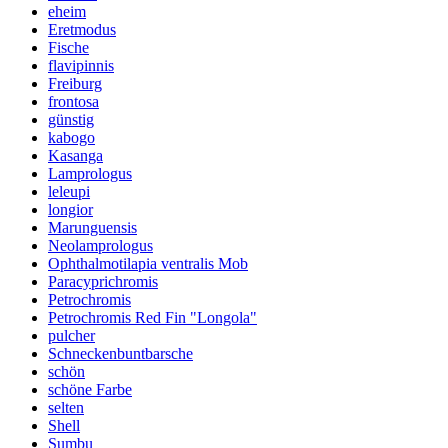
eheim
Eretmodus
Fische
flavipinnis
Freiburg
frontosa
günstig
kabogo
Kasanga
Lamprologus
leleupi
longior
Marunguensis
Neolamprologus
Ophthalmotilapia ventralis Mob
Paracyprichromis
Petrochromis
Petrochromis Red Fin "Longola"
pulcher
Schneckenbuntbarsche
schön
schöne Farbe
selten
Shell
Sumbu