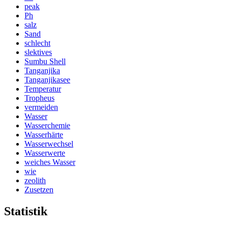
peak
Ph
salz
Sand
schlecht
slektives
Sumbu Shell
Tanganjika
Tanganjikasee
Temperatur
Tropheus
vermeiden
Wasser
Wasserchemie
Wasserhärte
Wasserwechsel
Wasserwerte
weiches Wasser
wie
zeolith
Zusetzen
Statistik