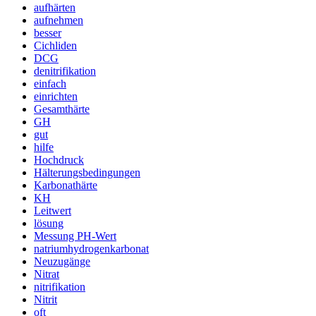
aufhärten
aufnehmen
besser
Cichliden
DCG
denitrifikation
einfach
einrichten
Gesamthärte
GH
gut
hilfe
Hochdruck
Hälterungsbedingungen
Karbonathärte
KH
Leitwert
lösung
Messung PH-Wert
natriumhydrogenkarbonat
Neuzugänge
Nitrat
nitrifikation
Nitrit
oft