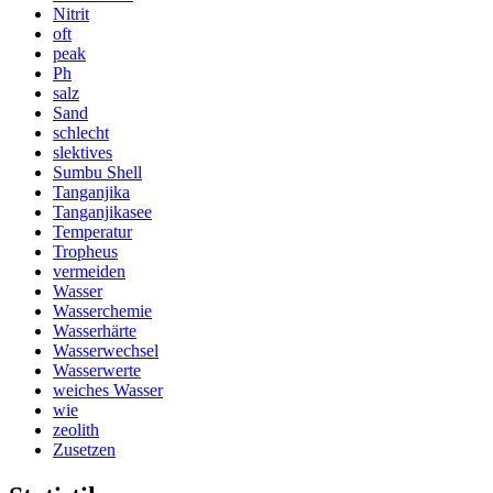
Nitrit
oft
peak
Ph
salz
Sand
schlecht
slektives
Sumbu Shell
Tanganjika
Tanganjikasee
Temperatur
Tropheus
vermeiden
Wasser
Wasserchemie
Wasserhärte
Wasserwechsel
Wasserwerte
weiches Wasser
wie
zeolith
Zusetzen