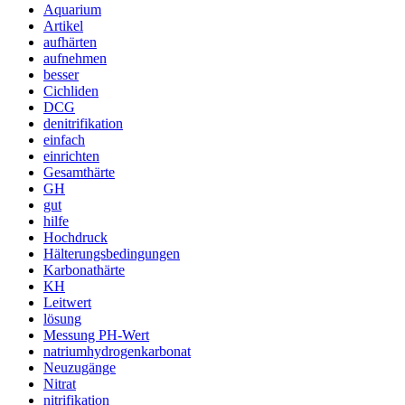
Aquarium
Artikel
aufhärten
aufnehmen
besser
Cichliden
DCG
denitrifikation
einfach
einrichten
Gesamthärte
GH
gut
hilfe
Hochdruck
Hälterungsbedingungen
Karbonathärte
KH
Leitwert
lösung
Messung PH-Wert
natriumhydrogenkarbonat
Neuzugänge
Nitrat
nitrifikation