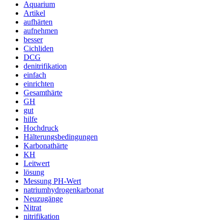
Aquarium
Artikel
aufhärten
aufnehmen
besser
Cichliden
DCG
denitrifikation
einfach
einrichten
Gesamthärte
GH
gut
hilfe
Hochdruck
Hälterungsbedingungen
Karbonathärte
KH
Leitwert
lösung
Messung PH-Wert
natriumhydrogenkarbonat
Neuzugänge
Nitrat
nitrifikation