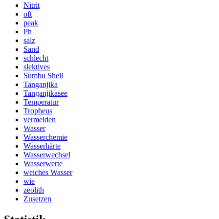
Nitrit
oft
peak
Ph
salz
Sand
schlecht
slektives
Sumbu Shell
Tanganjika
Tanganjikasee
Temperatur
Tropheus
vermeiden
Wasser
Wasserchemie
Wasserhärte
Wasserwechsel
Wasserwerte
weiches Wasser
wie
zeolith
Zusetzen