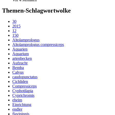
Themen-Schlagwortwolke
30
2015
12
150
Altolamprologus
Altolamprologus compressiceps
Aquarien
Aquarium
artenbecken
Aufzucht
Bemba
Calvus
caudopunctatus
Cichliden
Compressiceps
Cyphotilapia
Cyprichromis
eheim
Einrichtung
endler
flavipinnis