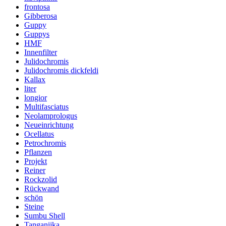
frontosa
Gibberosa
Guppy
Guppys
HMF
Innenfilter
Julidochromis
Julidochromis dickfeldi
Kallax
liter
longior
Multifasciatus
Neolamprologus
Neueinrichtung
Ocellatus
Petrochromis
Pflanzen
Projekt
Reiner
Rockzolid
Rückwand
schön
Steine
Sumbu Shell
Tanganijka