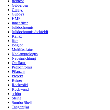
frontosa
Gibberosa
Guppy
Guppys
HMF
Innenfilter
Julidochromis
Julidochromis dickfeldi
Kallax
liter
longior
Multifasciatus
Neolamprologus
Neueinrichtung
Ocellatus
Petrochromis
Pflanzen
Projekt
Reiner
Rockzolid
Rückwand
schön
Steine
Sumbu Shell
Tanganijka