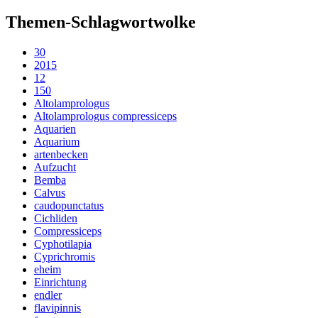
Themen-Schlagwortwolke
30
2015
12
150
Altolamprologus
Altolamprologus compressiceps
Aquarien
Aquarium
artenbecken
Aufzucht
Bemba
Calvus
caudopunctatus
Cichliden
Compressiceps
Cyphotilapia
Cyprichromis
eheim
Einrichtung
endler
flavipinnis