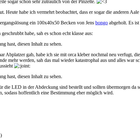
eile sogar schon sehr zutraulich von der Pinzette.
o gut. Heute habe ich vermehrt beobachtet, dass er sogar die anderen Aal
bergangslösung ein 100x40x50 Becken von Jens
bongo
abgeholt. Es ist
 geschrubbt habe, sah es schon echt klasse aus:
ng hast, diesen Inhalt zu sehen.
Abplatzer gab, habe ich sie mit orca kleber nochmal neu verfugt, die A
nde mehr werden, sah das mal wieder katastrophal aus und alles war s
aussieht
ng hast, diesen Inhalt zu sehen.
für die LED in der Abdeckung sind bestellt und sollten übermorgen da
n, sodass hoffentlich eine Bestimmung eher möglich wird.
4
)