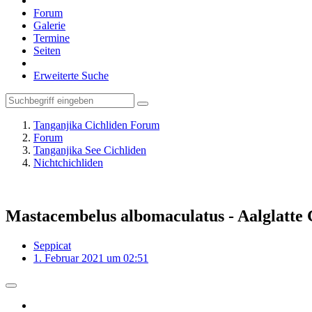
Forum
Galerie
Termine
Seiten
Erweiterte Suche
Tanganjika Cichliden Forum
Forum
Tanganjika See Cichliden
Nichtchichliden
Mastacembelus albomaculatus - Aalglatte 
Seppicat
1. Februar 2021 um 02:51