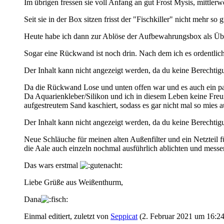
Im übrigen fressen sie voll Anfang an gut Frost Mysis, mittlerw
Seit sie in der Box sitzen frisst der "Fischkiller" nicht mehr s
Heute habe ich dann zur Ablöse der Aufbewahrungsbox als Ü
Sogar eine Rückwand ist noch drin. Nach dem ich es ordentlich
Der Inhalt kann nicht angezeigt werden, da du keine Berechtigu
Da die Rückwand Lose und unten offen war und es auch ein paar 
Da Aquarienkleber/Silikon und ich in diesem Leben keine Freu
aufgestreutem Sand kaschiert, sodass es gar nicht mal so mies 
Der Inhalt kann nicht angezeigt werden, da du keine Berechtigu
Neue Schläuche für meinen alten Außenfilter und ein Netzteil 
die Aale auch einzeln nochmal ausführlich ablichten und messe
Das wars erstmal
Liebe Grüße aus Weißenthurm,
Dana
Einmal editiert, zuletzt von
Seppicat
(
2. Februar 2021 um 16:2