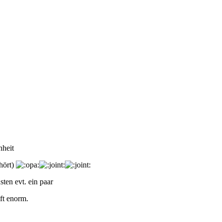
nheit
hört)
sten evt. ein paar
ft enorm.