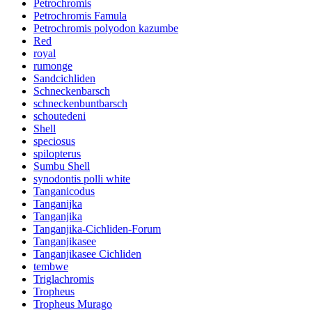
Petrochromis
Petrochromis Famula
Petrochromis polyodon kazumbe
Red
royal
rumonge
Sandcichliden
Schneckenbarsch
schneckenbuntbarsch
schoutedeni
Shell
speciosus
spilopterus
Sumbu Shell
synodontis polli white
Tanganicodus
Tanganijka
Tanganjika
Tanganjika-Cichliden-Forum
Tanganjikasee
Tanganjikasee Cichliden
tembwe
Triglachromis
Tropheus
Tropheus Murago