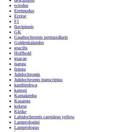
descampsii
ectodus
Eretmodus
Erzjoe
F1
flavipinnis
GK
Gnathochromis permaxillaris
Goldenkalambo
gracilis
Hoffbold
irsacae
isanga
Izinga
Julidochromis
Julidochromis transcriptus
kambimbwa
kanoni
Kantalamba
Kasanga
kekese
Kizike
Labidochromis caeruleus yellow
Lamprologini
Lamprologus