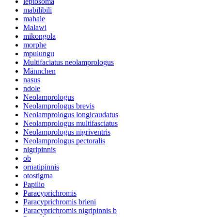
leptosoma
mabilibili
mahale
Malawi
mikongola
morphe
mpulungu
Multifaciatus neolamprologus
Männchen
nasus
ndole
Neolamprologus
Neolamprologus brevis
Neolamprologus longicaudatus
Neolamprologus multifasciatus
Neolamprologus nigriventris
Neolamprologus pectoralis
nigripinnis
ob
ornatipinnis
otostigma
Papilio
Paracyprichromis
Paracyprichromis brieni
Paracyprichromis nigripinnis b