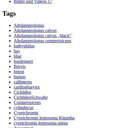
Bilder und Videos
17
Tags
Altolamprologus
Altolamprologus calvus
Altolamprologus calvus „black“
Altolamprologus compressiceps
bathyphilus
bay
blue
boulengeri
Brevis
brieni
burton
callipterus
cardiopharynx
Cichliden
CichlidenSchwabe
Compressiceps
cylindricus
Cyprichromis
Cyprichromis leptosoma Kitumba
cyprichromis leptosoma utinta