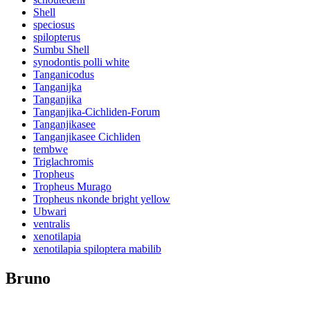
Shell
speciosus
spilopterus
Sumbu Shell
synodontis polli white
Tanganicodus
Tanganijka
Tanganjika
Tanganjika-Cichliden-Forum
Tanganjikasee
Tanganjikasee Cichliden
tembwe
Triglachromis
Tropheus
Tropheus Murago
Tropheus nkonde bright yellow
Ubwari
ventralis
xenotilapia
xenotilapia spiloptera mabilib
Bruno