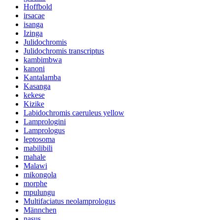
Hoffbold
irsacae
isanga
Izinga
Julidochromis
Julidochromis transcriptus
kambimbwa
kanoni
Kantalamba
Kasanga
kekese
Kizike
Labidochromis caeruleus yellow
Lamprologini
Lamprologus
leptosoma
mabilibili
mahale
Malawi
mikongola
morphe
mpulungu
Multifaciatus neolamprologus
Männchen
nasus