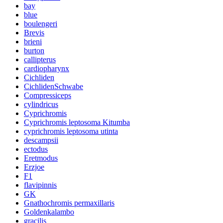
bay
blue
boulengeri
Brevis
brieni
burton
callipterus
cardiopharynx
Cichliden
CichlidenSchwabe
Compressiceps
cylindricus
Cyprichromis
Cyprichromis leptosoma Kitumba
cyprichromis leptosoma utinta
descampsii
ectodus
Eretmodus
Erzjoe
F1
flavipinnis
GK
Gnathochromis permaxillaris
Goldenkalambo
gracilis