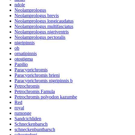
ndole
Neolamprologus
Neolamprologus brevis
Neolamprologus longicaudatus
Neolamprologus multifasciatus
Neolamprologus nigriventris
Neolamprologus pectoralis
nigripinnis
ob
ornatipinnis
otostigma
Papilio
Paracyprichromis
Paracyprichromis brieni
Paracyprichromis nigripinnis b
Petrochromis
Petrochromis Famula
Petrochromis polyodon kazumbe
Red
royal
rumonge
Sandcichliden
Schneckenbarsch
schneckenbuntbarsch
schoutedeni