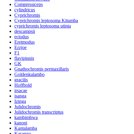
Compressiceps
cylindricus
Cyprichromis
Cyprichromis leptosoma Kitumba
cyprichromis leptosoma utinta
descampsii
ectodus
Eretmodus
Erzjoe
F1
flavipinnis
GK
Gnathochromis permaxillaris
Goldenkalambo
gracilis
Hoffbold
irsacae
isanga
Izinga
Julidochromis
Julidochromis transcriptus
kambimbwa
kanoni
Kantalamba
Kasanga