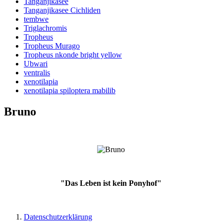
Tanganjikasee
Tanganjikasee Cichliden
tembwe
Triglachromis
Tropheus
Tropheus Murago
Tropheus nkonde bright yellow
Ubwari
ventralis
xenotilapia
xenotilapia spiloptera mabilib
Bruno
"Das Leben ist kein Ponyhof"
Datenschutzerklärung