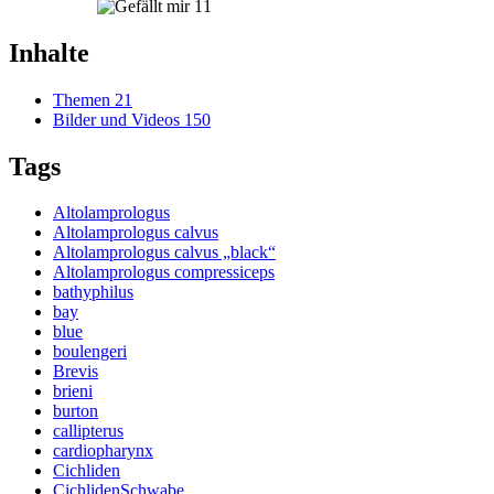
11
Inhalte
Themen
21
Bilder und Videos
150
Tags
Altolamprologus
Altolamprologus calvus
Altolamprologus calvus „black“
Altolamprologus compressiceps
bathyphilus
bay
blue
boulengeri
Brevis
brieni
burton
callipterus
cardiopharynx
Cichliden
CichlidenSchwabe