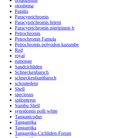
ornatipinnis
otostigma
Papilio
Paracyprichromis
Paracyprichromis brieni
Paracyprichromis nigripinnis b
Petrochromis
Petrochromis Famula
Petrochromis polyodon kazumbe
Red
royal
rumonge
Sandcichliden
Schneckenbarsch
schneckenbuntbarsch
schoutedeni
Shell
speciosus
spilopterus
Sumbu Shell
synodontis polli white
Tanganicodus
Tanganijka
Tanganjika
Tanganjika-Cichliden-Forum