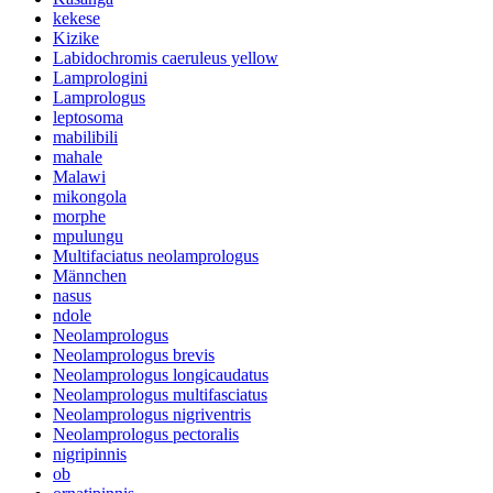
kekese
Kizike
Labidochromis caeruleus yellow
Lamprologini
Lamprologus
leptosoma
mabilibili
mahale
Malawi
mikongola
morphe
mpulungu
Multifaciatus neolamprologus
Männchen
nasus
ndole
Neolamprologus
Neolamprologus brevis
Neolamprologus longicaudatus
Neolamprologus multifasciatus
Neolamprologus nigriventris
Neolamprologus pectoralis
nigripinnis
ob