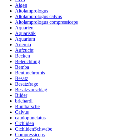
Algen
Altolamprologus
Altolamprologus calvus
Altolamprologus compressiceps
Aquarien
Aquaristik
Aquarium
Artemia
Aufzucht
Becken
Beleuchtung
Bemba
Benthochromis
Besatz
Besatzfrage
Besatzvorschlag
Bilder
brichardi
Buntbarsche
Calvus
caudopunctatus
Cichliden
CichlidenSchwabe
Compressiceps