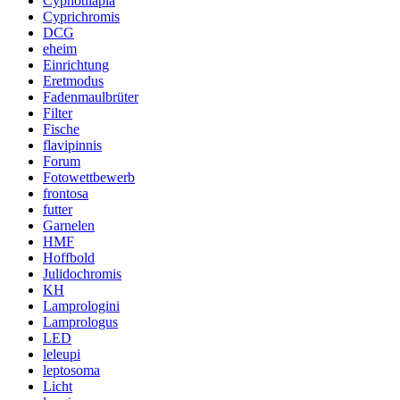
Cyphotilapia
Cyprichromis
DCG
eheim
Einrichtung
Eretmodus
Fadenmaulbrüter
Filter
Fische
flavipinnis
Forum
Fotowettbewerb
frontosa
futter
Garnelen
HMF
Hoffbold
Julidochromis
KH
Lamprologini
Lamprologus
LED
leleupi
leptosoma
Licht