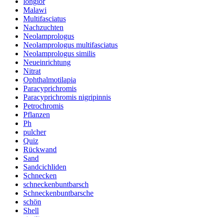
longior
Malawi
Multifasciatus
Nachzuchten
Neolamprologus
Neolamprologus multifasciatus
Neolamprologus similis
Neueinrichtung
Nitrat
Ophthalmotilapia
Paracyprichromis
Paracyprichromis nigripinnis
Petrochromis
Pflanzen
Ph
pulcher
Quiz
Rückwand
Sand
Sandcichliden
Schnecken
schneckenbuntbarsch
Schneckenbuntbarsche
schön
Shell