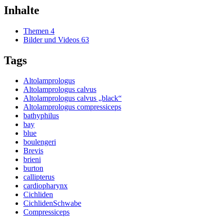
Inhalte
Themen
4
Bilder und Videos
63
Tags
Altolamprologus
Altolamprologus calvus
Altolamprologus calvus „black“
Altolamprologus compressiceps
bathyphilus
bay
blue
boulengeri
Brevis
brieni
burton
callipterus
cardiopharynx
Cichliden
CichlidenSchwabe
Compressiceps