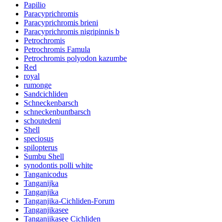
Papilio
Paracyprichromis
Paracyprichromis brieni
Paracyprichromis nigripinnis b
Petrochromis
Petrochromis Famula
Petrochromis polyodon kazumbe
Red
royal
rumonge
Sandcichliden
Schneckenbarsch
schneckenbuntbarsch
schoutedeni
Shell
speciosus
spilopterus
Sumbu Shell
synodontis polli white
Tanganicodus
Tanganijka
Tanganjika
Tanganjika-Cichliden-Forum
Tanganjikasee
Tanganjikasee Cichliden