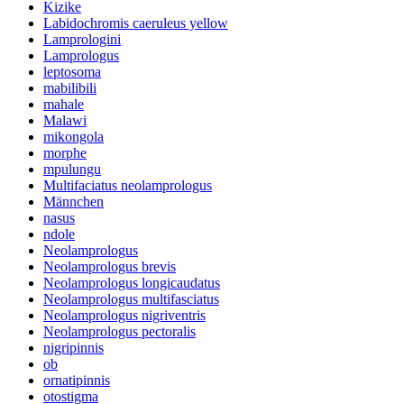
Kizike
Labidochromis caeruleus yellow
Lamprologini
Lamprologus
leptosoma
mabilibili
mahale
Malawi
mikongola
morphe
mpulungu
Multifaciatus neolamprologus
Männchen
nasus
ndole
Neolamprologus
Neolamprologus brevis
Neolamprologus longicaudatus
Neolamprologus multifasciatus
Neolamprologus nigriventris
Neolamprologus pectoralis
nigripinnis
ob
ornatipinnis
otostigma