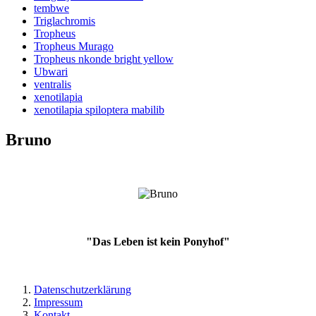
tembwe
Triglachromis
Tropheus
Tropheus Murago
Tropheus nkonde bright yellow
Ubwari
ventralis
xenotilapia
xenotilapia spiloptera mabilib
Bruno
"Das Leben ist kein Ponyhof"
Datenschutzerklärung
Impressum
Kontakt