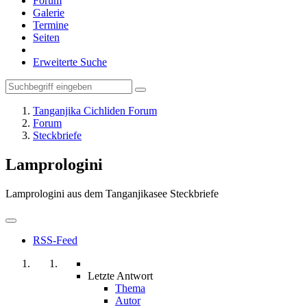
Forum
Galerie
Termine
Seiten
Erweiterte Suche
Tanganjika Cichliden Forum
Forum
Steckbriefe
Lamprologini
Lamprologini aus dem Tanganjikasee Steckbriefe
RSS-Feed
Letzte Antwort
Thema
Autor