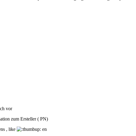
ich vor
tion zum Ersteller ( PN)
ns , like
en