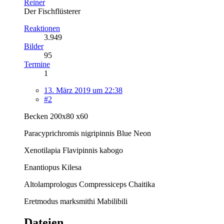
Reiner
Der Fischflüsterer
Reaktionen
3.949
Bilder
95
Termine
1
13. März 2019 um 22:38
#2
Becken 200x80 x60
Paracyprichromis nigripinnis Blue Neon
Xenotilapia Flavipinnis kabogo
Enantiopus Kilesa
Altolamprologus Compressiceps Chaitika
Eretmodus marksmithi Mabilibili
Dateien