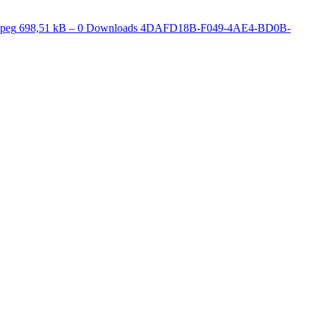
peg
698,51 kB – 0 Downloads
4DAFD18B-F049-4AE4-BD0B-