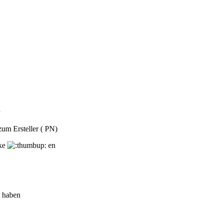
um Ersteller ( PN)
ike
en
n haben