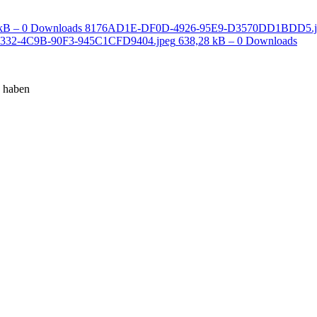
kB – 0 Downloads
8176AD1E-DF0D-4926-95E9-D3570DD1BDD5.j
332-4C9B-90F3-945C1CFD9404.jpeg
638,28 kB – 0 Downloads
n haben