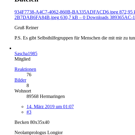
934F7738-A4C7-4062-860B-BA335ADFACD6.jpeg
872,95 
2B7DAB6FA84B.jpeg
630,7 kB – 0 Downloads
389365AC-1
Gruß Reiner
P.S. Es gibt Selbsthilfegruppen für Menschen die mit mir zu tu
Sascha1985
Mitglied
Reaktionen
76
Bilder
8
Wohnort
89568 Hermaringen
14. März 2019 um 01:07
#3
Becken 80x35x40
Neolamprologus Longior